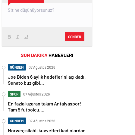
GÖNDER
SON DAKİKA
HABERLERİ
GÜNDEM
07 Ağustos 2026
Joe Biden 6 aylık hedeflerini açıkladı.
Senato buz gibi…
SPOR
07 Ağustos 2026
En fazla kızaran takım Antalyaspor!
Tam 5 futbolcu….
GÜNDEM
07 Ağustos 2026
Norweç silahlı kuvvetleri kadınlardan