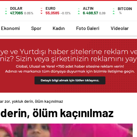
DOLAR
EURO
ALTIN
BITCOIN
47,7065
55,0585
6.498,57
%
0.05%
-0.13%
0,09
Ekonomi
Spor
Kadın
Foto Galeri
Videolar
ar zor, yokluk derin, ölüm kaçınılmaz
k derin, ölüm kaçınılmaz