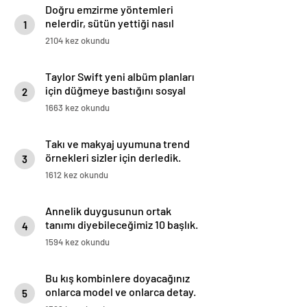
Doğru emzirme yöntemleri
nelerdir, sütün yettiği nasıl
1
anlaşılır?
2104 kez okundu
Taylor Swift yeni albüm planları
için düğmeye bastığını sosyal
2
medyadan duyurdu!
1663 kez okundu
Takı ve makyaj uyumuna trend
örnekleri sizler için derledik.
3
1612 kez okundu
Annelik duygusunun ortak
tanımı diyebileceğimiz 10 başlık.
4
1594 kez okundu
Bu kış kombinlere doyacağınız
onlarca model ve onlarca detay.
5