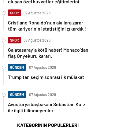
oluşan özel kuvvetler eğitimlerini
başlattı.
SPOR
07 Ağustos 2026
Cristiano Ronaldo’nun akıllara zarar
tüm kariyerinin istatistiğini çıkardık !
SPOR
07 Ağustos 2026
Galatasaray’a kötü haber! Monaco’dan
flaş Onyekuru kararı.
GÜNDEM
07 Ağustos 2026
Trump’tan seçim sonrası ilk mülakat
GÜNDEM
07 Ağustos 2026
Avusturya başbakanı Sebastian Kurz
ile ilgili bilinmeyenler
KATEGORİNİN POPÜLERLERİ