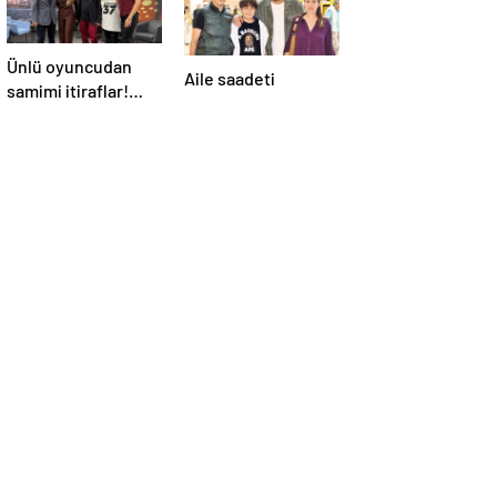
Ünlü oyuncudan
Aile saadeti
samimi itiraflar!
“Onun yerinde
olsaydım diye çok
düşündüm”