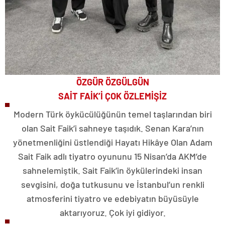
ÖZGÜR ÖZGÜLGÜN
SAİT FAİK’İ ÇOK ÖZLEMİŞİZ
Modern Türk öykücülüğünün temel taşlarından biri
olan Sait Faik’i sahneye taşıdık. Senan Kara’nın
yönetmenliğini üstlendiği Hayatı Hikâye Olan Adam
Sait Faik adlı tiyatro oyununu 15 Nisan’da AKM’de
sahnelemiştik. Sait Faik’in öykülerindeki insan
sevgisini, doğa tutkusunu ve İstanbul’un renkli
atmosferini tiyatro ve edebiyatın büyüsüyle
aktarıyoruz. Çok iyi gidiyor.