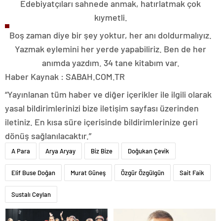
Edebiyatçıları sahnede anmak, hatırlatmak çok
kıymetli.
Boş zaman diye bir şey yoktur, her anı doldurmalıyız.
Yazmak eylemini her yerde yapabiliriz. Ben de her
anımda yazdım. 34 tane kitabım var.
Haber Kaynak : SABAH.COM.TR
“Yayınlanan tüm haber ve diğer içerikler ile ilgili olarak
yasal bildirimlerinizi bize iletişim sayfası üzerinden
iletiniz. En kısa süre içerisinde bildirimlerinize geri
dönüş sağlanılacaktır.”
A Para
Arya Aryay
Biz Bize
Doğukan Çevik
Elif Buse Doğan
Murat Güneş
Özgür Özgülgün
Sait Faik
Sustalı Ceylan