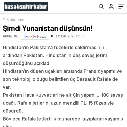
123 okunma
Şimdi Yunanistan düşünsün!
11 Mayıs 2025 09:38
ABONE OL
News
Hindistan’ın Pakistan’a füzelerle saldırmasının
ardından Pakistan, Hindistan’ın beş savaş jetini
düşürdüğünü açıkladı.
Hindistan’ın düşen uçakları arasında Fransız yapımı ve
son teknoloji olduğu belirtilen üç Dassault Rafale de
var.
Pakistan Hava Kuvvetleri’ne ait Çin yapımı J-10C savaş
uçağı, Rafale jetlerini uzun menzilli PL-15 füzesiyle
düşürdü.
Böylece Rafale jetleri ilk muharebe kayıplarını yaşamış
oldu.