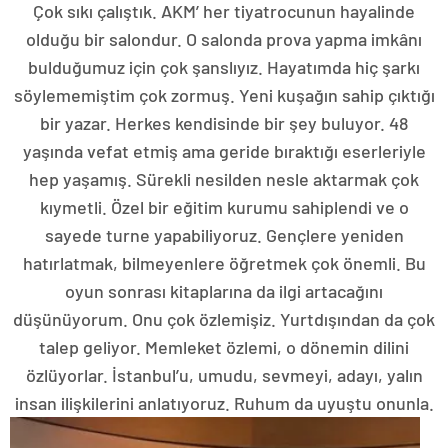
Çok sıkı çalıştık. AKM’ her tiyatrocunun hayalinde
olduğu bir salondur. O salonda prova yapma imkânı
bulduğumuz için çok şanslıyız. Hayatımda hiç şarkı
söylememiştim çok zormuş. Yeni kuşağın sahip çıktığı
bir yazar. Herkes kendisinde bir şey buluyor. 48
yaşında vefat etmiş ama geride bıraktığı eserleriyle
hep yaşamış. Sürekli nesilden nesle aktarmak çok
kıymetli. Özel bir eğitim kurumu sahiplendi ve o
sayede turne yapabiliyoruz. Gençlere yeniden
hatırlatmak, bilmeyenlere öğretmek çok önemli. Bu
oyun sonrası kitaplarına da ilgi artacağını
düşünüyorum. Onu çok özlemişiz. Yurtdışından da çok
talep geliyor. Memleket özlemi, o dönemin dilini
özlüyorlar. İstanbul’u, umudu, sevmeyi, adayı, yalın
insan ilişkilerini anlatıyoruz. Ruhum da uyuştu onunla.