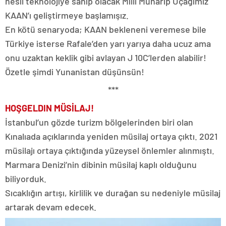
nesil teknolojiye sahip olacak Milli Muharip Uçağımız
KAAN’ı geliştirmeye başlamışız.
En kötü senaryoda; KAAN bekleneni veremese bile
Türkiye isterse Rafale’den yarı yarıya daha ucuz ama
onu uzaktan keklik gibi avlayan J 10C’lerden alabilir!
Özetle şimdi Yunanistan düşünsün!
***
HOŞGELDIN
MÜSİLAJ!
İstanbul’un gözde turizm bölgelerinden biri olan
Kınalıada açıklarında yeniden müsilaj ortaya çıktı. 2021
müsilajı ortaya çıktığında yüzeysel önlemler alınmıştı.
Marmara Denizi’nin dibinin müsilaj kaplı olduğunu
biliyorduk.
Sıcaklığın artışı, kirlilik ve durağan su nedeniyle müsilaj
artarak devam edecek.