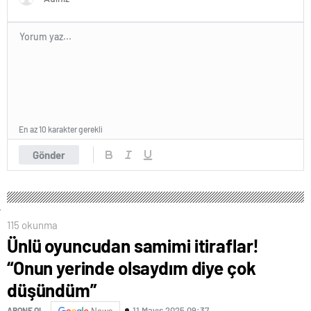
En az 10 karakter gerekli
Gönder
115 okunma
Ünlü oyuncudan samimi itiraflar!
“Onun yerinde olsaydım diye çok
düşündüm”
11 Mayıs 2025 09:37
ABONE OL
News