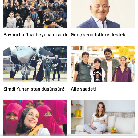
Bayburt’u final heyecanı sardı
Genç senaristlere destek
Şimdi Yunanistan düşünsün!
Aile saadeti