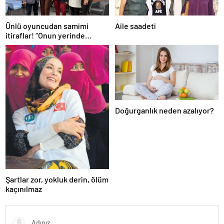
Ünlü oyuncudan samimi
Aile saadeti
itiraflar! “Onun yerinde
olsaydım diye çok düşündüm”
Doğurganlık neden azalıyor?
Şartlar zor, yokluk derin, ölüm
kaçınılmaz